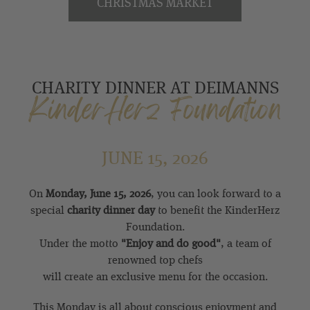
CHRISTMAS MARKET
CHARITY DINNER AT DEIMANNS
KinderHerz Foundation
JUNE 15, 2026
On
Monday, June 15, 2026
, you can look forward to a
special
charity dinner day
to benefit the
KinderHerz
Foundation
.
Under the motto
"Enjoy and do good"
, a team of
renowned top chefs
will create an exclusive menu for the occasion.
This Monday is all about conscious enjoyment and