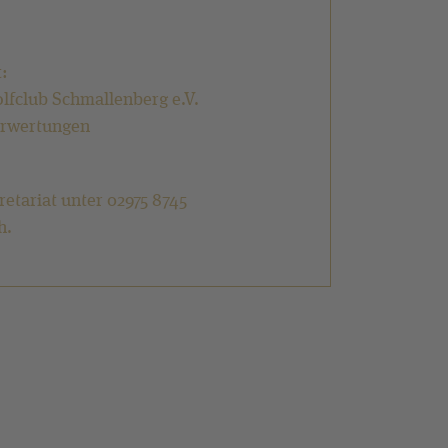
:
olfclub Schmallenberg e.V.
derwertungen
retariat unter 02975 8745
h.