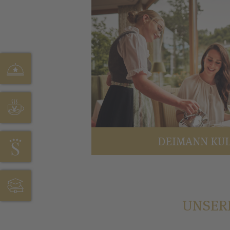
HOFSTUBE DEIMANN
CAFÉ SONNENHÖHE
HOTEL STÖRMANN
JOBS & AUSBILDUNG