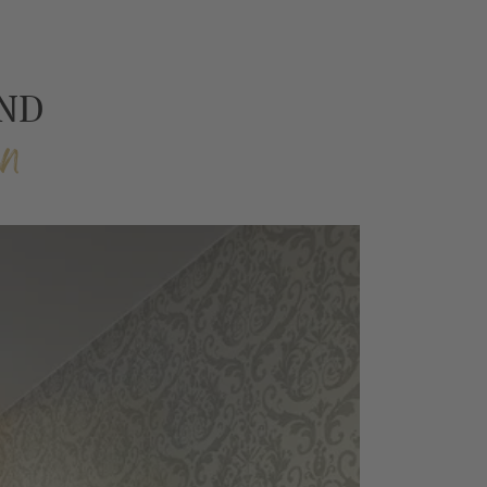
AND
nn