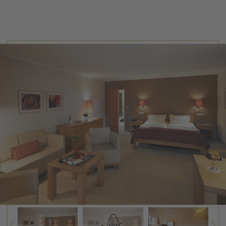
Ankleidezimmer
✓
Diese Zimmer sind mit einer modernen
Temperaturregelung ausgestattet, die es ermöglicht,
die Raumluft nach Bedarf zu erwärmen oder zu kühlen.
Um eine nachhaltige und ressourcenschonende
Klimatisierung zu gewährleisten, erfolgt die Kühlung
ausschließlich durch Wasser aus unserem hauseigenen
Tiefenbrunnen, anstelle von klimaschädlichen
Kühlaggregaten. Während längerer Hitzeperioden kann
sich das Brunnenwasser um einige Grad Celsius
erwärmen, sodass die Kühlung der Raumluft im
Vergleich zur Außentemperatur um 3-4 °C erfolgt. Wir
bitten um Ihr Verständnis und Unterstützung für diesen
ökologisch nachhaltigen Ansatz.