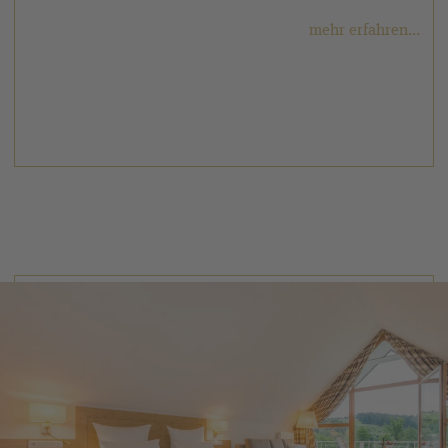
weitere Ausstattungsmerkmale:
mehr erfahren...
Küchenzeile u. a. mit Nespresso Kaffeemaschine
✓
Dusche & Badewanne, separate Dusche & WC
✓
✓
private Dachterrasse in Garten- & Ruhelage
zweites Schlafzimmer mit Doppelbett
✓
separater Wohnraum mit Kamin
✓
✓
private finnische Saua
Doppelwaschbecken
✓
Ankleidezimmer
✓
Diese Zimmer sind mit einer modernen