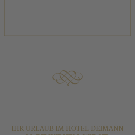
✓
kombinierter Wohn- Schlafbereich
zusätzliches 2-Bett-Schlafzimmer im Dachgeschoss –
✓
über eine Treppe erreichbar
zwei Bäder - Dusche & Badewanne
✓
separates WC
✓
IHR URLAUB IM HOTEL DEIMANN