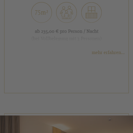
ab 235,00 € pro Person / Nacht
(bei Vollbelegung mit 3 Personen)
weitere Ausstattungsmerkmale:
mehr erfahren...
Giebel-Balkon in Garten- & Ruhelage
✓
zwei Bäder, Dusche & Badewanne
✓
✓
kombinierter Wohn- Schlafraum
zusätzlicher 1-Bett-Schlafraum
✓
✓
separates WC