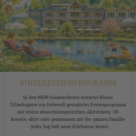
✓ Kostenloser bzw. ermäßigter Eintritt in verschiedene
kinderfreundliche Museen im Schmallenberger
Sauerland, z. B.: Schieferbergbau- und Heimatmuseum,
Gerichtsmuseum, DampfLandLeute-Museum
TIPP:
Schmallenberger Sauerland Kinder-
Ferienprogramm
KINDERFERIENPROGRAMM
In den NRW-Sommerferien erwartet kleine
Urlaubsgäste ein liebevoll gestaltetes Ferienprogramm
mit vielen abwechslungsreichen Aktivitäten. Ob
kreativ, aktiv oder gemeinsam mit der ganzen Familie
– jeder Tag hält neue Erlebnisse bereit.