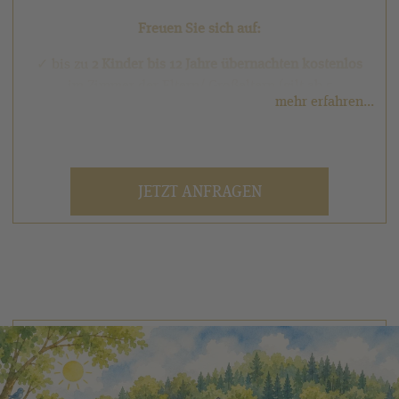
Freuen Sie sich auf:
✓ bis zu
2 Kinder bis 12 Jahre übernachten
kostenlos
im Zimmer der Eltern/ Großeltern (gilt ab 5
mehr erfahren...
Übernachtungen)
✓ Ermäßigter Eintritt ins THIKOS Kinderland in
Schmallenberg (einmaliger Eintritt)
JETZT ANFRAGEN
✓ Ermäßigter Eintritt ins SauerlandBad in Bad
Fredeburg oder ins Wellenfreibad Schmallenberg,
einmalig
✓ Ermäßigter Eintritt in die Wisent-Wildnis bei
Jagdhaus (einmaliger Eintritt)
✓ Ermäßigte Fahrkarte für eine Fahrt mit einem
Ausflugsschiff Ihrer Wahl auf Hennesee, Sorpesee,
Biggesee oder Möhnesee (einmalige Fahrt werktags
Mo. – Fr., nicht an Feiertagen)