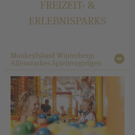
FREIZEIT- &
ERLEBNISPARKS
MonkeyIsland Winterberg:
Affenstarkes Spielvergnügen