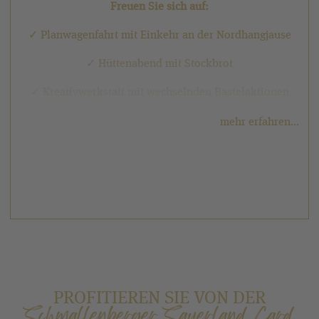
Freuen Sie sich auf:
✓ Planwagenfahrt mit Einkehr an der Nordhangjause
✓ Hüttenabend mit Stockbrot
✓ Kreativwerkstatt mit wechselnden Bastelaktionen
✓ Familienwanderung mit Ferdi
mehr erfahren...
✓ Minigolf-Turnier
✓ Pizza backen
✓ Kinoabend
✓ Kinderyoga
✓ Tägliche Plansch- und Spielstunde
PROFITIEREN SIE VON DER
Schmallenberger Sauerland Card