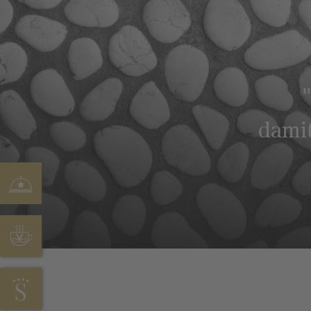
damit
HOFSTUBE DEIMANN
CAFÉ SONNENHÖHE
HOTEL STÖRMANN