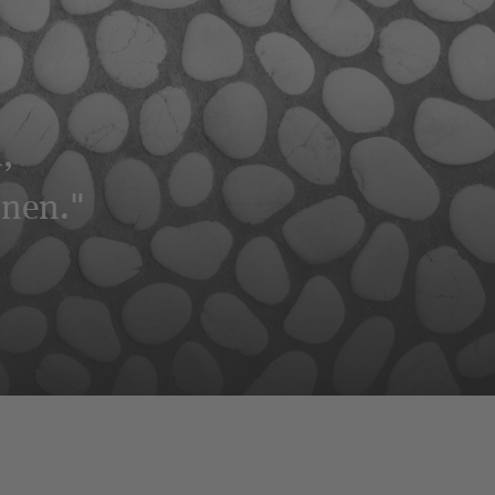
,
hnen."