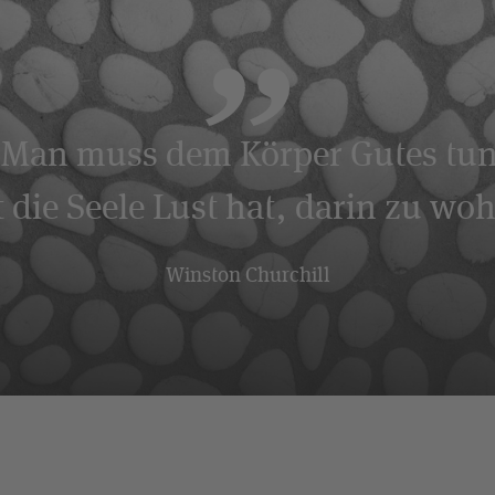
"Man muss dem Körper Gutes tun
 die Seele Lust hat, darin zu wo
Winston Churchill