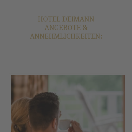
Entdecken Sie weitere
Inklusivleistungen
, die Sie
bei uns erwarten.
HOTEL DEIMANN
ANGEBOTE &
ANNEHMLICHKEITEN: