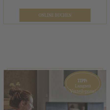
Zimmerkategorie
✓ Deimanns Verwöhnhalbpension inkl. reichhaltigem
ONLINE BUCHEN
Vitalfrühstück und 4-Gang-Wahlmenü
✓ 1 Hüttenabend an der Knollenhütte (witterungs- und
saisonbedingt)
2
✓ Zugang zum über 5.000 m
großen SPA-Bereich
✓ Täglich wechselndes Sport- und Fitnessprogramm
✓ Nutzung des Fitnessbereichs „Vital-Oase“
Entdecken Sie weitere
Inklusivleistungen
, die Sie bei
uns erwarten.
TIPP:
Langzeit
Vorteilspreis!