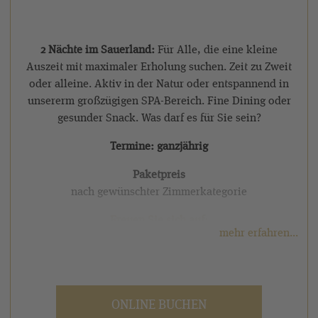
2 Nächte im Sauerland:
Für Alle, die eine kleine
Auszeit mit maximaler Erholung suchen. Zeit zu Zweit
oder alleine. Aktiv in der Natur oder entspannend in
unsererm großzügigen SPA-Bereich. Fine Dining oder
gesunder Snack. Was darf es für Sie sein?
Termine: ganzjährig
Paketpreis
nach gewünschter Zimmerkategorie
Freuen Sie sich auf:
mehr erfahren...
✓ 2 Übernachtungen Fr. - So. in der gewünschten
Zimmerkategorie
✓ Deimanns Verwöhnhalbpension inkl. reichhaltigem
ONLINE BUCHEN
Vitalfrühstück und 4-Gang-Wahlmenü