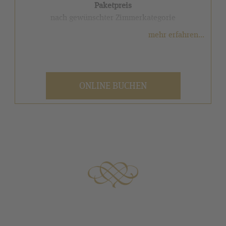
Paketpreis
nach gewünschter Zimmerkategorie
mehr erfahren...
Freuen Sie sich auf:
✓ 7 Übernachtungen in der gewünschten
Zimmerkategorie
ONLINE BUCHEN
✓ Deimanns Verwöhnhalbpension inkl.
reichhaltigem Vitalfrühstück und 4-Gang-
Wahlmenü
✓ 1 Hüttenabend an der Knollenhütte (witterungs-
und saisonbedingt)
2
✓ Zugang zum über 5.000 m
großen SPA-Bereich
✓ Täglich wechselndes Sport- und
Fitnessprogramm
✓ Nutzung des Fitnessbereichs „Vital-Oase“