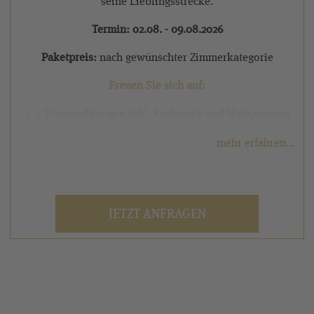
seine Lieblingsstrecke.
Termin: 02.08. - 09.08.2026
Paketpreis:
nach gewünschter Zimmerkategorie
Freuen Sie sich auf:
✓ 7 Übernachtungen inkl. Frühstück und Halbpension
✓ 4-Gang-Wahlmenüs mit Käse und Salatbuffet
mehr erfahren...
✓ 5x persönlich geführte Wanderungen, inklusive aller
Transfers zu den Ausgangs- und von den Zielpunkten
der Wanderungen
JETZT ANFRAGEN
✓
5x Mittagsrast mit Verpflegung und
Abschlussgetränk am Zielpunkt
✓ Täglich wechselndes Sport- und
Entspannungsprogramm sowie Einweisung an den
Fitnessgeräten